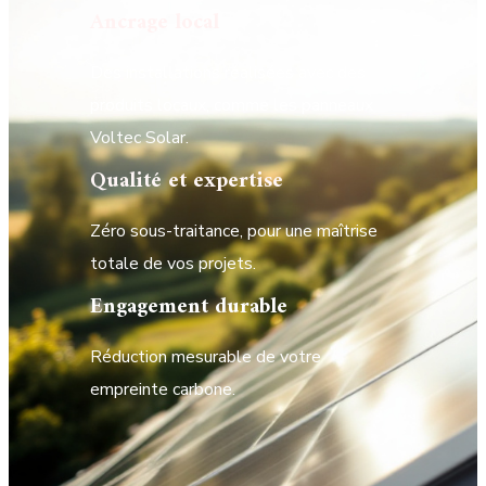
Ancrage local
Des installations réalisées avec des
produits locaux, comme les panneaux
Voltec Solar.
Qualité et expertise
Zéro sous-traitance, pour une maîtrise
totale de vos projets.
Engagement durable
Réduction mesurable de votre
empreinte carbone.