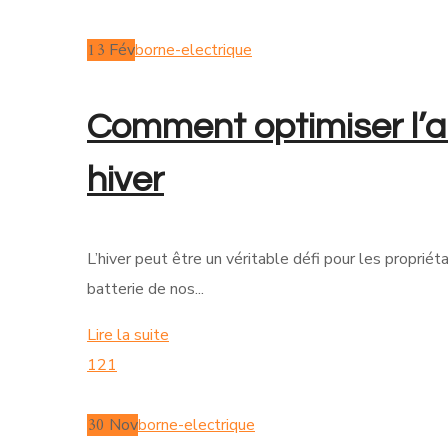
13
Fév
borne-electrique
Comment optimiser l’au
hiver
L’hiver peut être un véritable défi pour les propriét
batterie de nos...
Lire la suite
121
30
Nov
borne-electrique