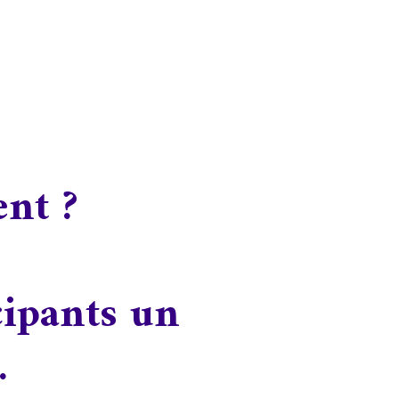
ent ?
cipants un
.