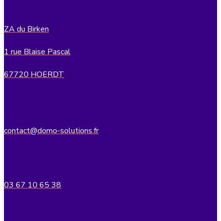
ZA du Birken
1 rue Blaise Pascal
67720 HOERDT
contact@domo-solutions.fr
03 67 10 65 38